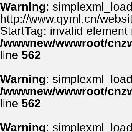
Warning
: simplexml_load_
http://www.qyml.cn/websit
StartTag: invalid element
/wwwnew/wwwroot/cnzww
line
562
Warning
: simplexml_load_
/wwwnew/wwwroot/cnzww
line
562
Warning
: simplexml_load_