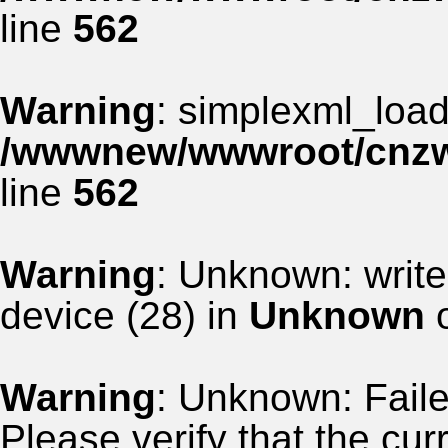
line
562
Warning
: simplexml_load_
/wwwnew/wwwroot/cnzww
line
562
Warning
: Unknown: write
device (28) in
Unknown
o
Warning
: Unknown: Failed
Please verify that the curr