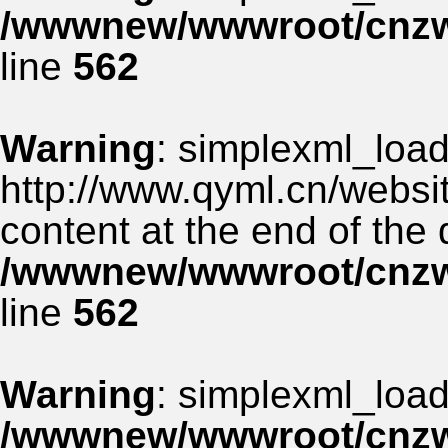
/wwwnew/wwwroot/cnzww
line
562
Warning
: simplexml_load_
http://www.qyml.cn/websit
content at the end of the
/wwwnew/wwwroot/cnzww
line
562
Warning
: simplexml_load_
/wwwnew/wwwroot/cnzww