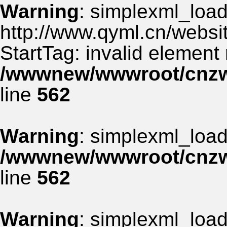
Warning
: simplexml_load_
http://www.qyml.cn/websit
StartTag: invalid element
/wwwnew/wwwroot/cnzww
line
562
Warning
: simplexml_load_
/wwwnew/wwwroot/cnzww
line
562
Warning
: simplexml_load_