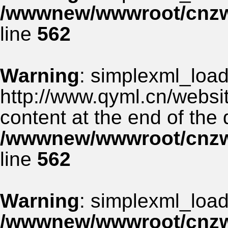
/wwwnew/wwwroot/cnzww
line
562
Warning
: simplexml_load_
http://www.qyml.cn/websit
content at the end of the
/wwwnew/wwwroot/cnzww
line
562
Warning
: simplexml_load_
/wwwnew/wwwroot/cnzww