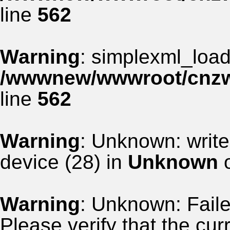
line
562
Warning
: simplexml_load_
/wwwnew/wwwroot/cnzww
line
562
Warning
: Unknown: write
device (28) in
Unknown
o
Warning
: Unknown: Failed
Please verify that the curr