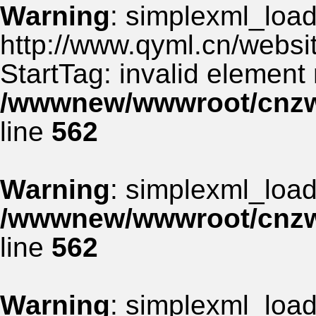
Warning
: simplexml_load_
http://www.qyml.cn/websit
StartTag: invalid element
/wwwnew/wwwroot/cnzww
line
562
Warning
: simplexml_load_
/wwwnew/wwwroot/cnzww
line
562
Warning
: simplexml_load_