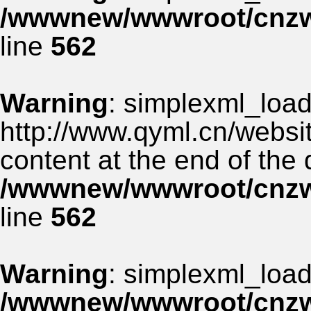
/wwwnew/wwwroot/cnzww
line
562
Warning
: simplexml_load_
http://www.qyml.cn/websit
content at the end of the
/wwwnew/wwwroot/cnzww
line
562
Warning
: simplexml_load_
/wwwnew/wwwroot/cnzww