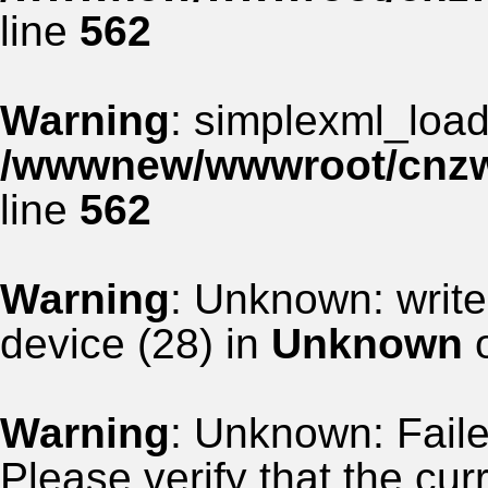
line
562
Warning
: simplexml_load_
/wwwnew/wwwroot/cnzww
line
562
Warning
: Unknown: write
device (28) in
Unknown
o
Warning
: Unknown: Failed
Please verify that the curr