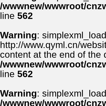
/wwwnew/wwwroot/cnzww
line
562
Warning
: simplexml_load_
http://www.qyml.cn/websit
content at the end of the
/wwwnew/wwwroot/cnzww
line
562
Warning
: simplexml_load_
/wwwnew/wwwroot/cnzww