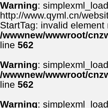
Warning
: simplexml_load_
http://www.qyml.cn/websit
StartTag: invalid element
/wwwnew/wwwroot/cnzww
line
562
Warning
: simplexml_load_
/wwwnew/wwwroot/cnzww
line
562
Warning
: simplexml_load_