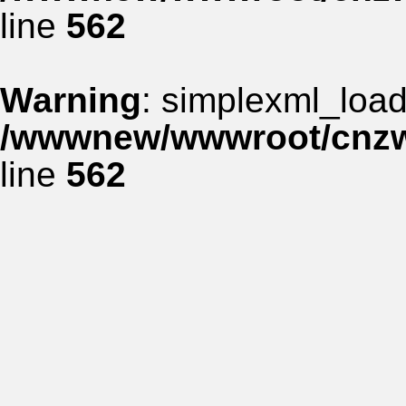
line
562
Warning
: simplexml_load_
/wwwnew/wwwroot/cnzww
line
562