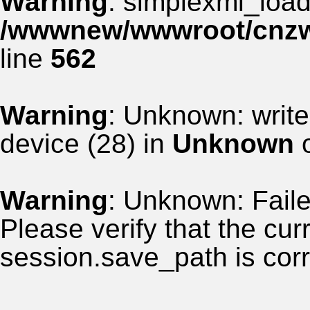
Warning
: simplexml_load_
/wwwnew/wwwroot/cnzww
line
562
Warning
: Unknown: write
device (28) in
Unknown
o
Warning
: Unknown: Failed
Please verify that the curr
session.save_path is corr