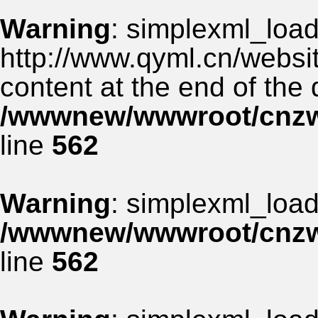
Warning
: simplexml_load_
http://www.qyml.cn/websit
content at the end of the
/wwwnew/wwwroot/cnzww
line
562
Warning
: simplexml_load_
/wwwnew/wwwroot/cnzww
line
562