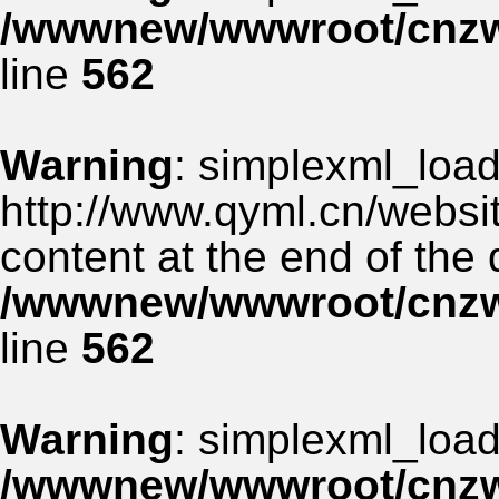
/wwwnew/wwwroot/cnzww
line
562
Warning
: simplexml_load_
http://www.qyml.cn/websit
content at the end of the
/wwwnew/wwwroot/cnzww
line
562
Warning
: simplexml_load_
/wwwnew/wwwroot/cnzww