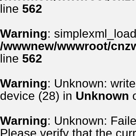
line
562
Warning
: simplexml_load_
/wwwnew/wwwroot/cnzww
line
562
Warning
: Unknown: write
device (28) in
Unknown
o
Warning
: Unknown: Failed
Please verify that the curr