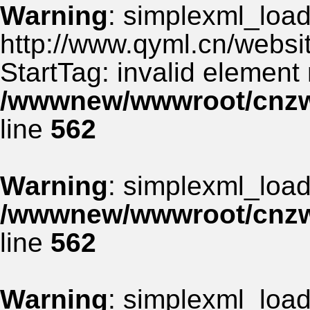
Warning
: simplexml_load_
http://www.qyml.cn/websit
StartTag: invalid element
/wwwnew/wwwroot/cnzww
line
562
Warning
: simplexml_load_
/wwwnew/wwwroot/cnzww
line
562
Warning
: simplexml_load_