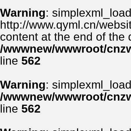
Warning
: simplexml_load_
http://www.qyml.cn/websit
content at the end of the
/wwwnew/wwwroot/cnzww
line
562
Warning
: simplexml_load_
/wwwnew/wwwroot/cnzww
line
562